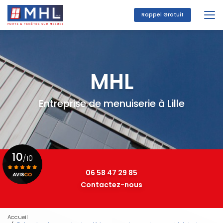
Aller
au
Rappel Gratuit
contenu
principal
MHL
Entreprise de menuiserie à Lille
10
/10
06 58 47 29 85
Contactez-nous
Voir le certificat
Accueil