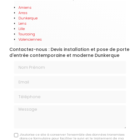
Amiens
Arras
Dunkerque
Lens
Lille
Tourcoing
Valenciennes
Contactez-nous : Devis installation et pose de porte
d'entrée contemporaine et moderne Dunkerque
Nom Prénom
Email
Téléphone
Message
J'autorise ce site à conserver l'ensemble des données transmises
dans ce formulaire pour faciliter le suivi et le traitement de ma