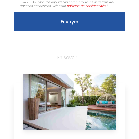
demande.
(Aucune exploitation commerciale ne sera faite des
données concervées. Voir notre
politique de confidentialité
)
En savoir +