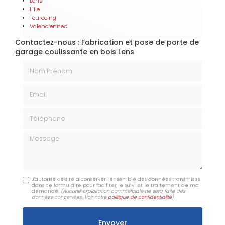
Lens
Lille
Tourcoing
Valenciennes
Contactez-nous : Fabrication et pose de porte de
garage coulissante en bois Lens
Nom Prénom
Email
Téléphone
Message
J'autorise ce site à conserver l'ensemble des données transmises
dans ce formulaire pour faciliter le suivi et le traitement de ma
demande.
(Aucune exploitation commerciale ne sera faite des
données concervées. Voir notre
politique de confidentialité
)