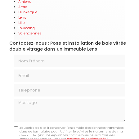
Amiens
Arras
Dunkerque
Lens
Lille
Tourcoing
Valenciennes
Contactez-nous : Pose et installation de baie vitrée
double vitrage dans un immeuble Lens
Nom Prénom
Email
Téléphone
Message
J'autorise ce site à conserver l'ensemble des données transmises
dans ce formulaire pour faciliter le suivi et le traitement de ma
demande.
(Aucune exploitation commerciale ne sera faite des
données concervées. Voir notre
politique de confidentialité
)