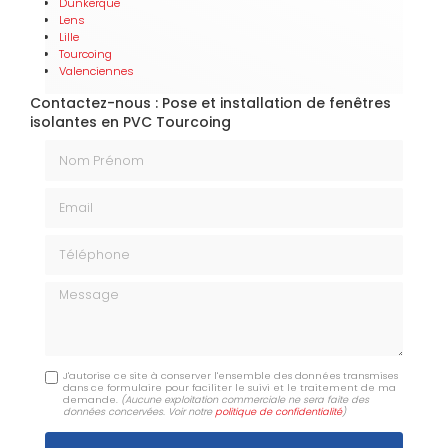
Dunkerque
Lens
Lille
Tourcoing
Valenciennes
Contactez-nous : Pose et installation de fenêtres
isolantes en PVC Tourcoing
Nom Prénom
Email
Téléphone
Message
J'autorise ce site à conserver l'ensemble des données transmises
dans ce formulaire pour faciliter le suivi et le traitement de ma
demande.
(Aucune exploitation commerciale ne sera faite des
données concervées. Voir notre
politique de confidentialité
)