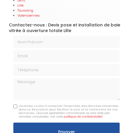
Lens
Lille
Tourcoing
Valenciennes
Contactez-nous : Devis pose et installation de baie
vitrée à ouverture totale Lille
Nom Prénom
Email
Téléphone
Message
J'autorise ce site à conserver l'ensemble des données transmises
dans ce formulaire pour faciliter le suivi et le traitement de ma
demande.
(Aucune exploitation commerciale ne sera faite des
données concervées. Voir notre
politique de confidentialité
)