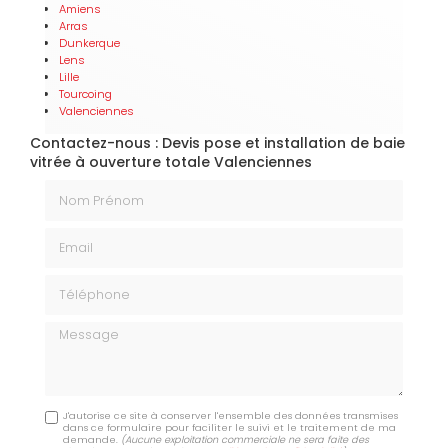
Amiens
Arras
Dunkerque
Lens
Lille
Tourcoing
Valenciennes
Contactez-nous : Devis pose et installation de baie
vitrée à ouverture totale Valenciennes
Nom Prénom
Email
Téléphone
Message
J'autorise ce site à conserver l'ensemble des données transmises
dans ce formulaire pour faciliter le suivi et le traitement de ma
demande.
(Aucune exploitation commerciale ne sera faite des