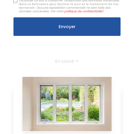
J'autorise ce site à conserver l'ensemble des données transmises
dans ce formulaire pour faciliter le suivi et le traitement de ma
demande.
(Aucune exploitation commerciale ne sera faite des
données concervées. Voir notre
politique de confidentialité
)
En savoir +