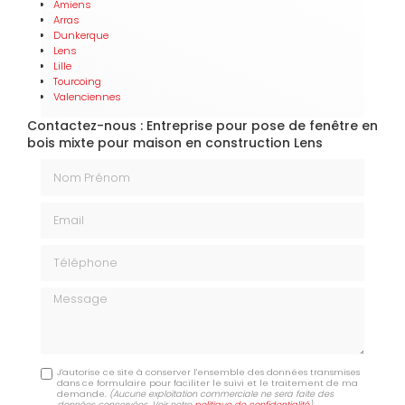
Amiens
Arras
Dunkerque
Lens
Lille
Tourcoing
Valenciennes
Contactez-nous : Entreprise pour pose de fenêtre en
bois mixte pour maison en construction Lens
Nom Prénom
Email
Téléphone
Message
J'autorise ce site à conserver l'ensemble des données transmises
dans ce formulaire pour faciliter le suivi et le traitement de ma
demande.
(Aucune exploitation commerciale ne sera faite des
données concervées. Voir notre
politique de confidentialité
)