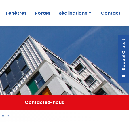
Fenêtres
Portes
Réalisations
Contact
Particuliers
Professionnels
Rappel Gratuit
Contactez-nous
erque