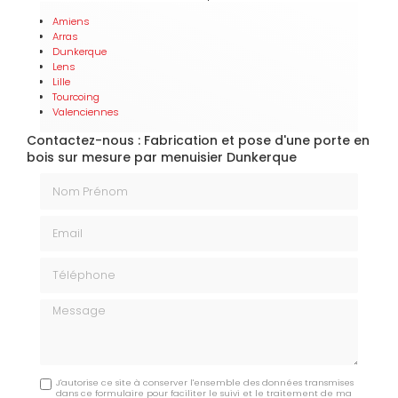
Amiens
Arras
Dunkerque
Lens
Lille
Tourcoing
Valenciennes
Contactez-nous : Fabrication et pose d'une porte en
bois sur mesure par menuisier Dunkerque
Nom Prénom
Email
Téléphone
Message
J'autorise ce site à conserver l'ensemble des données transmises
dans ce formulaire pour faciliter le suivi et le traitement de ma