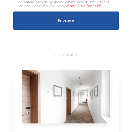
demande.
(Aucune exploitation commerciale ne sera faite des
données concervées. Voir notre
politique de confidentialité
)
En savoir +