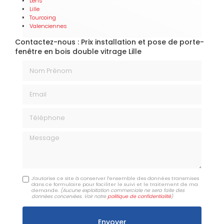
Lens
Lille
Tourcoing
Valenciennes
Contactez-nous : Prix installation et pose de porte-
fenêtre en bois double vitrage Lille
Nom Prénom
Email
Téléphone
Message
J'autorise ce site à conserver l'ensemble des données transmises
dans ce formulaire pour faciliter le suivi et le traitement de ma
demande.
(Aucune exploitation commerciale ne sera faite des
données concervées. Voir notre
politique de confidentialité
)