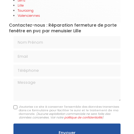
Lens
Lille
Tourcoing
Valenciennes
Contactez-nous : Réparation fermeture de porte
fenêtre en pvc par menuisier Lille
Nom Prénom
Email
Téléphone
Message
J'autorise ce site à conserver l'ensemble des données transmises
dans ce formulaire pour faciliter le suivi et le traitement de ma
demande.
(Aucune exploitation commerciale ne sera faite des
données concervées. Voir notre
politique de confidentialité
)